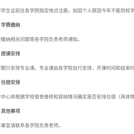
带学生证前往各学院指定地点注册
。如因个人原因今年不能到校
、学费缴纳
费缴纳相关问题等
各学院负责老师
通知。
、授课安排
学期只安排专业课。专业课由各学院自行安排，
开课时间和
结束
、住宿安排
管中心将根据学校宿舍维修和容纳情况确定是否安排住宿（具体
、其他事项
尽事宜请联系
各学院负责老师
。