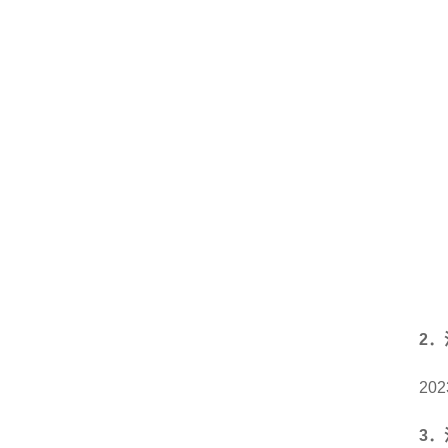
2
．
202
3
．