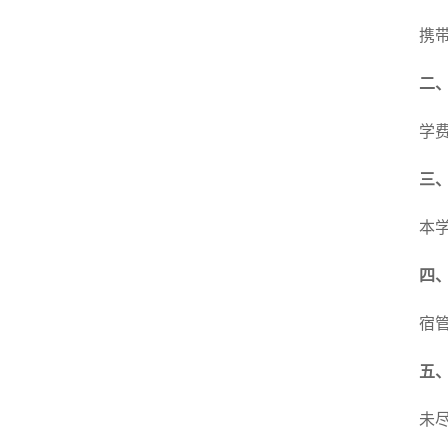
携
二
学
三
本
四
宿
五
未