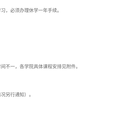
学习，必须办理休学一年手续。
时间不一，
各学院
具体课程
安排见附件
。
情况另行通知）。