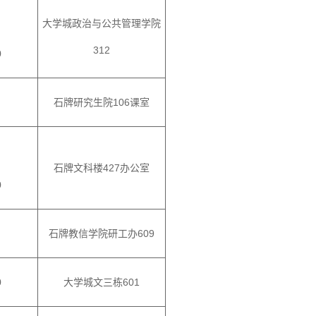
大学城
政治与公共管理学院
312
0
石牌研究生院
106课室
石牌文科楼
427办公室
0
石牌教信学院研工办
609
0
大学城文三栋
601