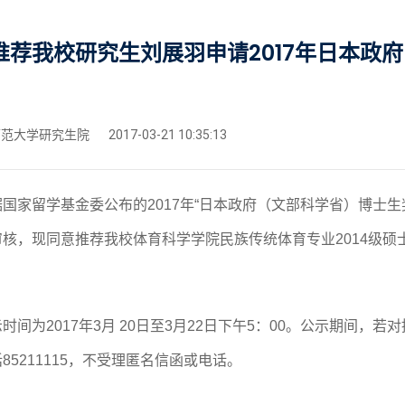
推荐我校研究生刘展羽申请2017年日本政
范大学研究生院
2017-03-21 10:35:13
据国家留学基金委公布的
2017
年“日本政府（文部科学省）博士生
审核，现同意推荐我校体育科学学院民族传统体育专业
2014
级硕
示时间为
2017
年
3
月
20
日至
3
月
22
日下午
5
：
00
。公示期间，若对
话
85211115
，不受理匿名信函或电话。