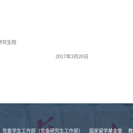
究生院
2017
年
3
月
20
日
党委学生工作部（党委研究生工作部）
国家留学基金委
教