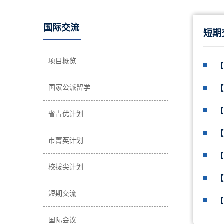
国际交流
短期
项目概览
【
国家公派留学
【
【
省青优计划
【
市菁英计划
【
校拔尖计划
【
短期交流
【
国际会议