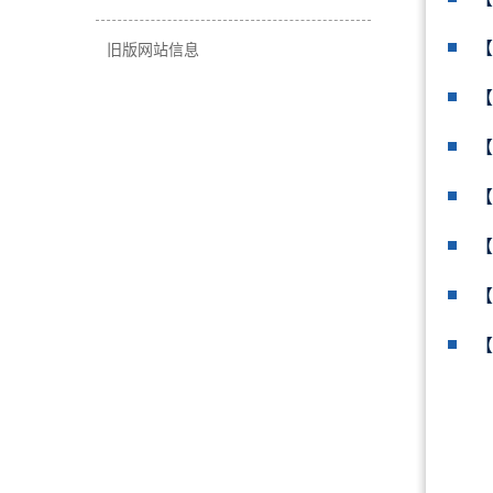
【
旧版网站信息
【
【
【
【
【
【