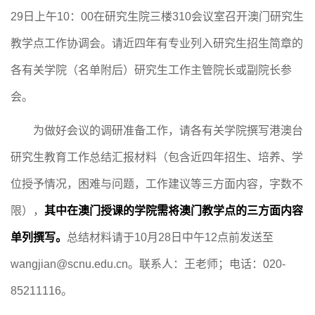
29
日上午
10
：
00
在研究生院三楼
310
会议室召开澳门研究生
教学点工作协调会。请近四年有专业列入研究生招生简章的
各有关学院（名单附后）研究生工作主管院长或副院长参
会。
为做好会议的调研准备工作，请各有关学院撰写港澳台
研究生教育工作总结汇报材料（包含近四年招生、培养、学
位授予情况，困难与问题，工作建议等三方面内容，字数不
限），
其中在澳门授课的学院需将澳门教学点的三方面内容
单列撰写。
总结材料请于
10
月
28
日中午
12
点前发送至
wangjian@scnu.edu.cn
。联系人：王老师；电话：
020-
85211116
。