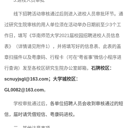
3.
进校人员审批
线下招聘活动审核通过后则进入进校人员审批环节。通
过
研究生院
审核的用人单位须在活动举办日期前至少
3个工
作日，填写《华南师范大学2021届校园招聘进校人员信息
表》（详情请见附件
1
），并将填写好的信息表
、
此表的盖
章扫描件
以
及
粤康码、行程卡（可在
“粤省事”微信小程序进
行查询）
发至各校区
研究生院办公室邮箱，
石牌校区
：
scnuyjsgl@163.com
；
大学城校区：
GL0082@163.com
。
学校审批通过后，
各单位招聘人员会收到审核通过的短
信，届时请凭借短信
、
粤康码
进校。