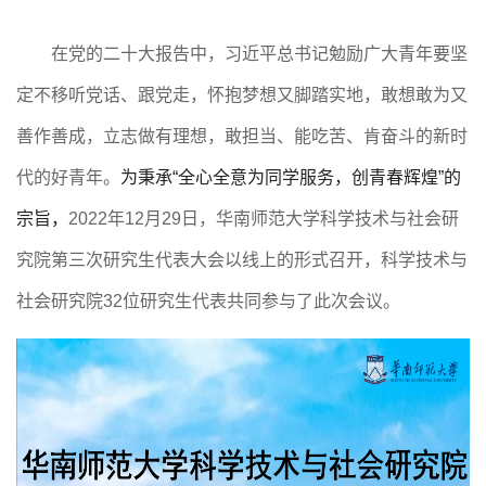
在党的二十大报告中
，
习近平总书记
勉励广大青年要坚
定不移听党话、跟党走，怀抱梦想又脚踏实地，敢想敢为又
善作善成，立志做有理想，敢担当、能吃苦、肯奋斗的新时
代的好青年。
为
秉承
“全
心
全意为同学服务
，创青春辉煌
”的
宗旨
，
2022年12月29日，华南师范大学科学技术与社会研
究院第三次研究生代表大会
以线上的形式召开
，科学技术与
社会研究院
32位研究生代表共同参与了此次会议。