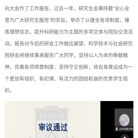
向大会作了工作报告，过去一年，研究生会秉持着
“全心全
意为广大研究生服务”的宗旨
，
举办了以健全各项制度，锤
炼理想信念，提升科研能力为主题的多项文体与院际交流活
动
。报告对今后的研会工作做出展望，
科学技术与社会研究
院
研会将继续秉承服务广大同学，坚持以人为本的奉献精
神，完善各项规章制度，坚持守正创新，
将自身
建设
成
为一
个
更
加
有组织、有纪律、有活力
的
团结和谐的优秀
学生组
织
。