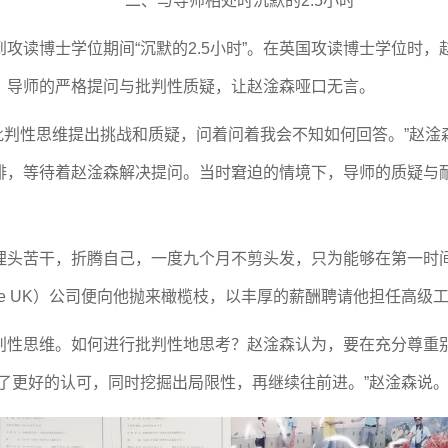
二、
与导师相处时沉默的2.5小时
攻读博士学位期间“沉默的2.5小时”。在英国攻读博士学位时
，导师的严格提问与批判性质疑，让赵淦森哑口无言。
用批判性思维提出挑战和质疑，问着问着我会不知如何回答。”赵
啡，等待着赵淦森解决提问。当时窘迫的情境下，导师的质疑与
埋头苦干，折腾自己，一度九个月不剪头发，只为能够在第一时
le UK）公司便向他抛来橄榄枝，以丰厚的薪酬聘请他担任高级
判性思维。如何进行批判性地思考？赵淦森认为，要在充分尊重
了更好的认可，同时挖掘出局限性，再继续往前进。”赵淦森说