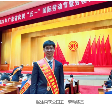
赵淦森获全国五一劳动奖章