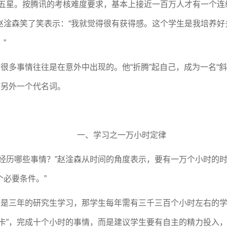
获五星。按腾讯的考核难度要求，基本上接近一百万人才有一个连
淦森笑了笑表示：“我就觉得很有获得感。这个学生是我培养好多
”
，很多事情往往是在意外中出现的。他“折腾”起自己，成为一名“
的另外一个代名词。
一、学习之一万小时定律
经历哪些事情？”赵淦森从时间的角度表示，要有一万个小时的
必要条件。”
。若是三年的研究生学习，那学生每年需有三千三百个小时左右的
卡”，完成十个小时的事情，而是建议学生要有自主的精力投入