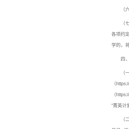
（
（
各项约
学的，
四
（
（https
（https:
“菁英计
（