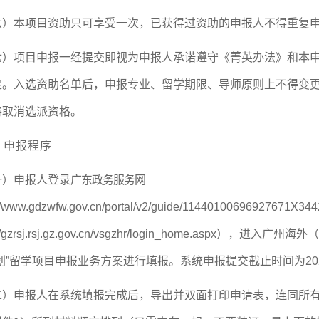
六）本项目资助只可享受一次，已获得过资助的申报人不得重复
七）项目申报一经提交即视为申报人承诺遵守《
菁英办法》和本
定。入选资助名单后，申报专业、留学期限、导师原则上不得变
将取消选派资格。
、申报程序
一）申报人登录
广东政务服务
网
://www.gdzwfw.gov.cn/portal/v2/guide/11440100696927
//gzrsj.rsj.gz.gov.cn/vsgzhr/login_home.aspx），进入广
州海外（
划”留
学项目申报业务方案进行填报
。
系统申报提交截止时间为2024
二）申报人在系统填报完成后，导出并双面打印申请表，连同所