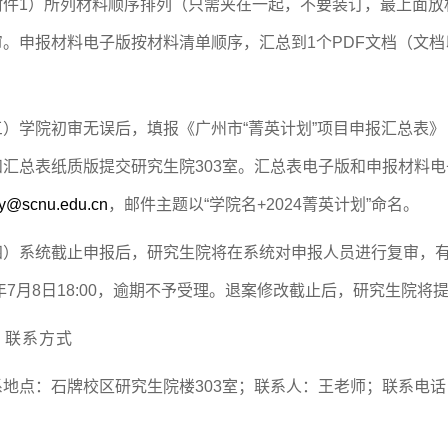
附件1）所列材料顺序排列（只需夹在一起，不要装订，最上面放
。申报材料电子版按材料清单顺序，汇总到1个PDF文档（文档以“
三）学院初审无误后，填报《
广州市“菁英计划”项目申报汇总表
》
和汇总表纸质版提交研究生院303室。汇总表电子版和申报材料
y@scnu.edu.cn
，邮件主题以“学院名+2024菁英计划”命名。
四）系统截止申报后，研究生院将在系统对申报人员进行复审，
4年7月8日18:00，逾期不予受理。退案修改截止后，研究生院
、联系方式
地点：石牌校区研究生院楼303室；联系人：王老师；联系电话：020