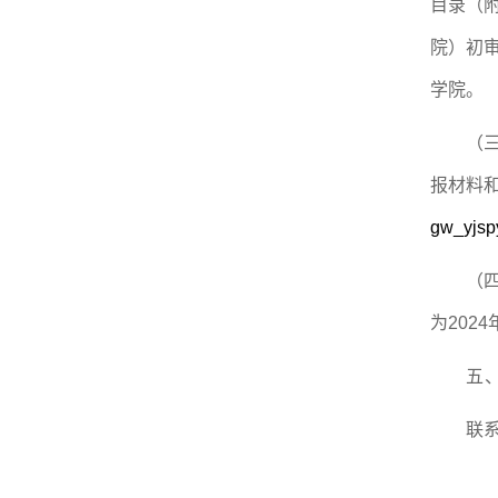
目录（
院）初审
学院。
（
报材料
gw_yjsp
（
为202
五
联系