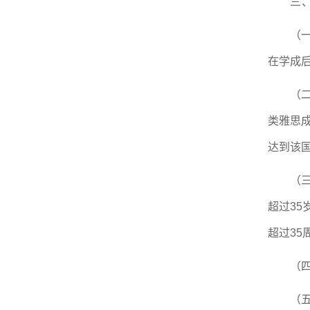
三
（
在学成
（
类雅思成
达到该
（
超过3
超过35
（
（