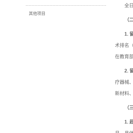
全
其他项目
（
1.
术排名
在教育
2.
疗器械
新材料
（
1.