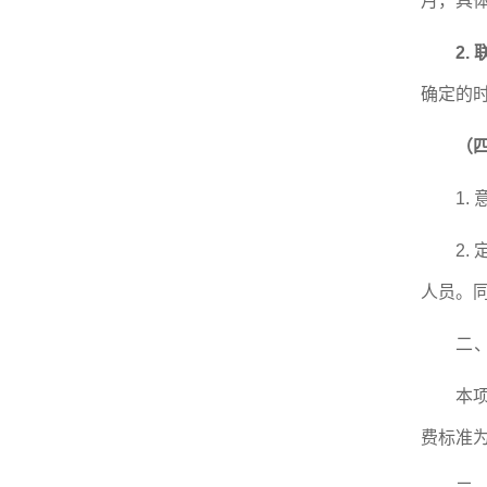
月，具
2.
确定的
（
1.
2.
人员
。
二
本
费标准为