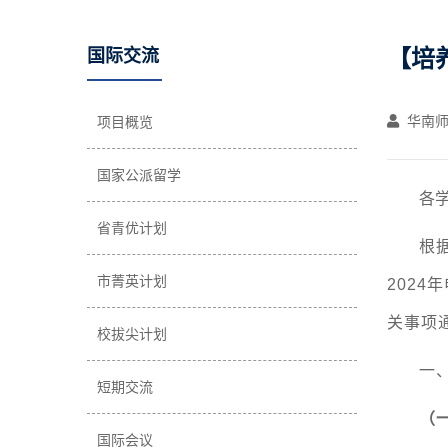
【培
国际交流
华南师
项目概览
国家公派留学
各
省青优计划
根
市菁英计划
2024
关事项
校拔尖计划
一
短期交流
（
国际会议