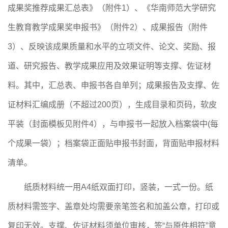
成果奖
推荐成果汇总表
》
（附件
1）、
《华南师范大学
研究
生教育
教学成果奖申
报
书》（附件
2
）
、成果报告（附件
3）、
反映该成果
质量和水平
的
立项文件、论文、奖励、报
道、研究报告、教学成果应用及效果证明等支撑、佐证材
料。其中，汇总表、申报书各自单列；成果报告及支撑、佐
证材料汇编成册（不超过
200页），生成目录和页码，软皮
平装（封面模板见附件4），与申报书一起放入
档案袋中
(每
个成果一袋）
；档案袋正
面贴申
报
书封面，
背
面贴申报材料
清单。
纸质材料
统一用
A4纸双面打印
，竖装，
一式
一
份
。纸
质材料需签字、盖章处均需要亲笔签名和加盖公章，
打印或
复印无效
。支撑、佐证材料
须
单位
审核，签
“与原件相符”意