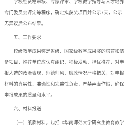
学校经资格审核、专家评审、学校教学指导与人才培养
专门委员会评定等程序，确定拟获奖项目并公示
7天
，公示
无异议后公布结果
。
五、工作要求
校级教学成果奖是
省级、国家级教学成果奖的培育和储
备
项目，
推荐单位
应认真组织、积极发动、择优推荐，
对申
报
人选
的政治表现、师德师风、廉政情况严格把关，对申报
材料的真实性、准确性和完整性负责
，
严禁弄虚作假，确保
申报成果的质量和水平。
六
、材料
报送
（一）纸质材料。包括
《华南师范大学
研究生教育
教学