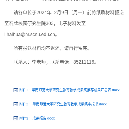
请各单位
于
202
4
年
12
月
9
日
（周一）
前将
纸质材料报送
至石牌校园研究生院
303，
电子
材料
发至
lihaihua
@m.scnu.edu.cn。
所有报送材料均不退还，请自行留底。
联系人：
李老师
；联系电话：
8521
1116
。
附件1：华南师范大学研究生教育教学成果奖推荐成果汇总表.docx
附件2： 华南师范大学研究生教育教学成果奖申报书.docx
附件3： 成果报告.docx