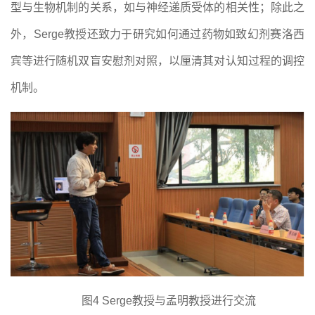
型
与生物机制的关系
，如与神经递质受体的相关性；除此之
外，
Serge教授还致力于研究
如何通过药物如致幻剂赛洛西
宾
等进行随机双盲安慰剂对照，以厘清其对认知过程的
调控
机制
。
图
4 Serge教授与孟明教授进行交流