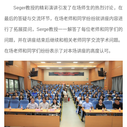
Seger
教授的精彩
演讲
引发了在场师生的
热烈讨论
，在
最后的
答疑与交流环节，
在场老师和同学纷纷就讲座内容进
行了拓展
提问，
Serge教授
一一
解答
了每位老师和同学们的
问题，并在讲座结束后继续和相关老师同学交流学术问题。
在场老师和同学们纷纷表示了对本场讲座的高度认可。