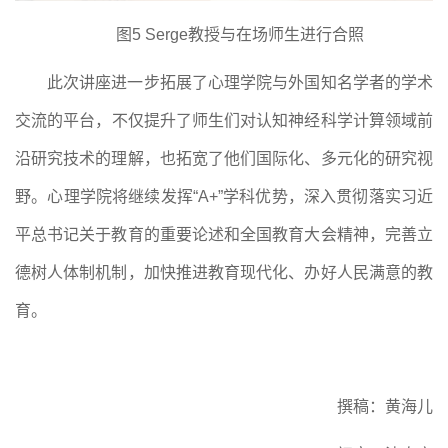
图
5 Serge教授与在场师生进行合照
此次讲座
进一步拓展了心理学院
与外
国知名学者的学术
交流
的
平台
，
不仅提升了师生们对认知神经科学计算领域
前
沿研究技术
的理解，也拓
宽
了他们
国际化、多元化的
研究视
野。
心理学院将继续发挥
“A+”学科优势，
深入贯彻落实习近
平总书记关于教育的重要论述和全国教育大会精神，完善立
德树人体制机制，加快推进教育现代化、办好人民满意的教
育。
撰稿：黄海儿