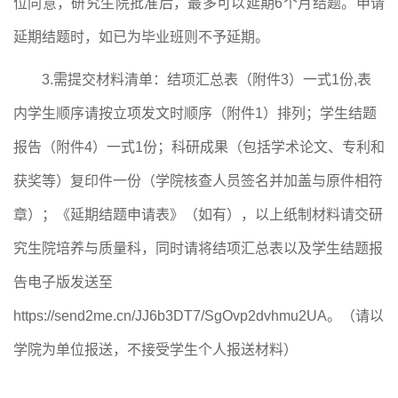
位同意，研究生院批准后，最多可以延期
6
个月结题。申请
延期结题时，如已为毕业班则不予延期。
3.
需提交材料清单：结项汇总表（附件
3）一式1份,表
内学生顺序请按立项发文时顺序（附件1）排列；学生结题
报告（附件4）一式1份；科研成果（包括学术论文、专利和
获奖等）复印件一份（学院核查人员签名并加盖与原件相符
章）；《延期结题申请表》（如有），以上纸制材料请交研
究生院培养与质量科，同时请将结项汇总表以及学生结题报
告电子版发送至
https://send2me.cn/JJ6b3DT7/SgOvp2dvhmu2UA。（请以
学院为单位报送，不接受学生个人报送材料）