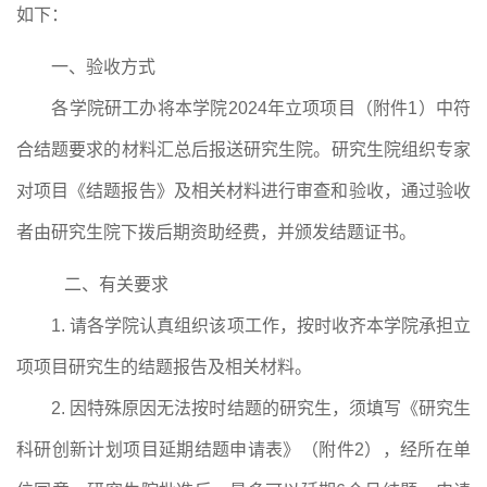
如下
：
一、
验收方式
各学院研工办将
本学院
2024
年立项
项目
（附件
1
）
中
符
合
结题
要求
的
材料汇总后
报送研究生
院
。
研究生院组织专家
对项目《结题报告》
及
相关材料进行审查和验收，通过验收
者
由研究生院
下拨后期资助经费，并
颁发结题证书。
二、
有关要求
1.
请各学院认真组织该项工作，按时收齐本学院承担
立
项
项目研究生的
结题报告
及相关材料
。
2.
因特殊原因无法按时结题的
研究生
，
须填写《
研究生
科研创新计划项目延期
结题
申请表
》
（附件
2
）
，经所在单