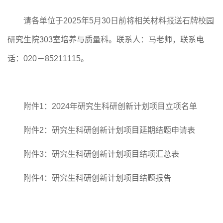
请各
单位于
20
25
年
5
月
30
日前将
相关材料报送
石牌校园
研究生
院
303室
培养
与质量科
。
联系人：
马
老师，
联系
电
话：
020－8521111
5。
附件
1
：
2024年
研究生
科研
创新
计划项目
立项名单
附件
2
：
研究生
科研
创新计划项目
延期
结
题申请
表
附件
3
：
研究生
科研
创新计划项目结项汇总表
附件
4
：研究生
科研
创新
计划项目
结
题
报告