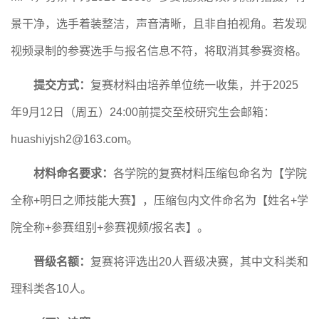
景干净，选手着装整洁，声音清晰，且非自拍视角。若发现
视频录制的参赛选手与报名信息不符，将取消其参赛资格。
提交方式：
复赛材料由
培养单位
统一收集，并于
2025
年
9
月
1
2
日（周五）
24:00前提交至校研究生会邮箱：
huashiyjsh2@163.com。
材料命名要求：
各学院的复赛材料压缩包命名为【学院
全称
+
明日之师
技能大赛】，压缩包内文件命名为【姓名
+学
院全称+参赛组别+参赛视频/报名表】。
晋级名额：
复赛将评选出
20人晋级决赛，其中文科类和
理科类各10人。