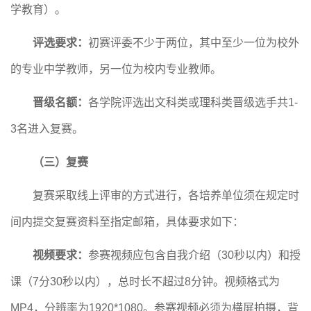
学教育
）。
评选要求：
初赛评委不少于两位，其中至少一位为校外
的专业中学教师，另一位为校内专业教师。
晋级名额：
各学院评选出文科类
或
理科类晋级选手共
1-
3名进入复赛
。
（三）复赛
复赛采取线上评审的方式进行，各
培养单位须
在规定时
间内提交复赛资料至指定邮箱，具体要求如下：
视频要求：
参赛视频应包含自我介绍（
30秒以内）和授
课（7分30秒以内），总时长不超过8分钟。视频格式为
MP4，分辨率为1920*1080。参赛视频必须为横屏拍摄，背