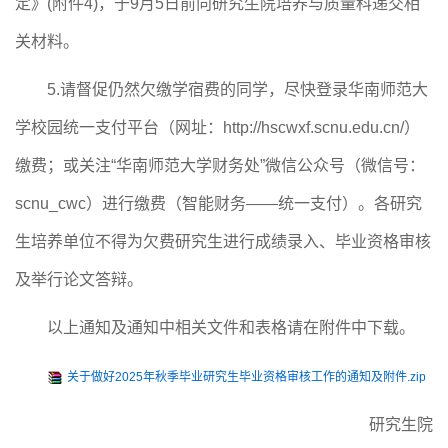
定》(附件4)，
于
9
月
5
日前向研究生院培养
与质量科
递交相
关材料。
5
.请督促
仍然
欠
缴学宿
费的同学，
尽快
登录华南师范大
学校园统一支付平台（网址：
http://hscwxf.scnu.edu.cn/）
缴费；
或
关注
“华南师范大学财务处”微信公众号（微信号：
scnu_cwc）进行缴费（智能财务——统一支付）。
各研究
生培养单位不得为欠费研究生
进行
成绩录入、
毕业
资格审核
及举行
论文答辩。
以上通知及通知中相关文件和表格请在附件中下载。
关于做好2025年秋季毕业研究生毕业资格审核工作的通知及附件.zip
研究生院