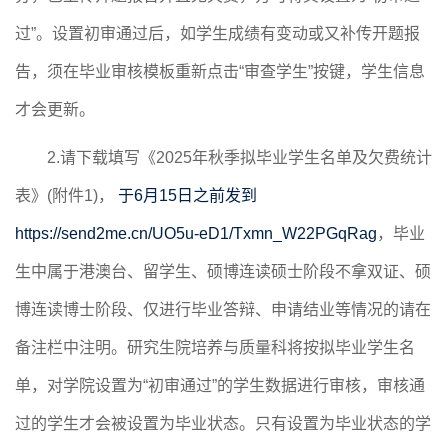
过”。
设置初审通过后
，如
学生
成绩有变动
或又补传开题报
告
，须在毕业审核模板重新点击
“审查学生”按键，学生
信息
才会更新。
2
.请下载填写《
202
5
年
秋
季拟毕业学生名单及欠费统计
表》
(
附件
1)
，
于
6
月
15
日之前发到
https://send2me.cn/UO5u-eD1/Txmn_W22PGqRag
，毕业
生中属于港澳台、留学生、硕博连读硕士阶段
不拿双证
、硕
博连读博士阶段、仅进行毕业答辩
、申请结业
等情况的请在
备注栏中注明。研究生院培养
与质量科
将按拟毕业学生名
单，
对学院设置为
“初审通过”的学生数据
进行审核，审核通
过的学生才会被设置为毕业状态。只有设置为毕业状态的学