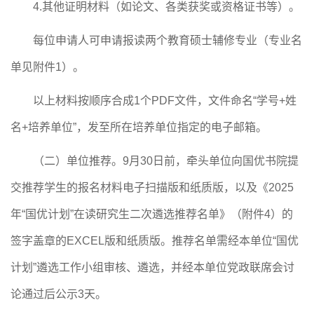
4
.其他证明材料（如论文、各类获奖或资格证书等）。
每位申请人可申请报读两个教育硕士辅修专业（专业名
单见附件
1）。
以上材料按顺序合成
1个PDF文件，文件命名“学号+姓
名+
培养单位
”，发至所在
培养单位
指定的电子邮箱。
（二）单位推荐。
9月
30
日前，
牵头单位
向
国优书院
提
交推荐学生的报名材料电子扫描版
和纸质版，
以及《
2025
年
“国优计划”在读研究生
二次遴选
推荐名单》（附件
4）的
签字盖章
的
EXCEL
版
和纸质版。
推荐名单需经本单位
“国优
计划”遴选工作小组审核、遴选，并经本单位党政联席会讨
论通过后公示3天。