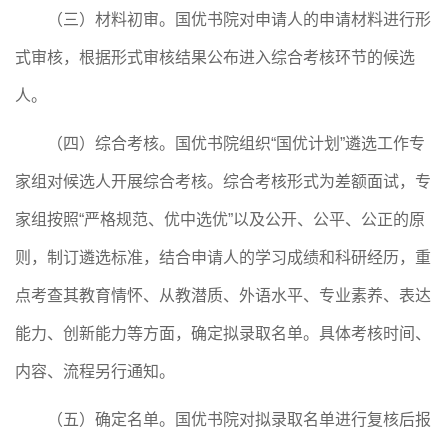
（三）材料初审。
国优书院
对申请人的申请材料进行形
式审核，根据形式审核结果公布进入综合考核环节的候选
人。
（四）综合考核。
国优书院
组织
“国优计划”遴选工作专
家组对候选人开展综合考核。综合考核形式为
差额面试
，专
家组按照
“严格规范、优中选优”以及公开、公平、公正的原
则，制订遴选标准，结合申请人的学习成绩和科研经历，重
点考查
其教育情怀、从教潜质、外语水平、专业素养、表达
能力、创新能力
等方面，确定拟录取名单。具体考核时间、
内容、流程另行通知。
（五）确定名单。
国优书院
对拟录取名单进行复核
后报