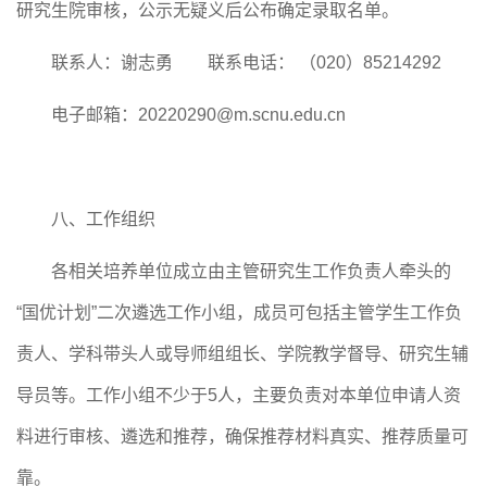
研究生院
审核
，
公示无疑义后
公布确定录取名单。
联系人：谢志勇
联系电话：
（
020）85214292
电子邮箱：
20220290@m.scnu.edu.cn
八、工作组织
各相关培养单位
成立由主管研究生工作负责人牵头的
“国优计划”
二次
遴选工作小组，成员可包括主管学生工作负
责人、学科带头人或导师组组长、学院教学督导、研究生辅
导员等。工作小组
不少于
5人
，主要负责对本
单位
申请人资
料进行审核、遴选和推荐，确保推荐材料真实、推荐质量可
靠。