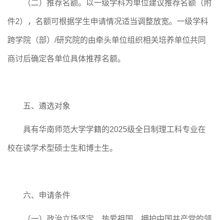
（二）推荐名额。以一级学科为单位建议推荐名额（附
件
2），名额可根据学生申请情况适当调整放宽。一级学科
跨学院（部）/研究院的由牵头
单位
组织相关培养单位共同
商讨后确定各单位具体推荐名额。
五、遴选对象
具有华南师范大学学籍的
2025级
全日制理工科专业在
校
在读
学术型硕士生和博士生。
六、申请条件
（一）政治立场坚定，热爱祖国，拥护中国共产党的领