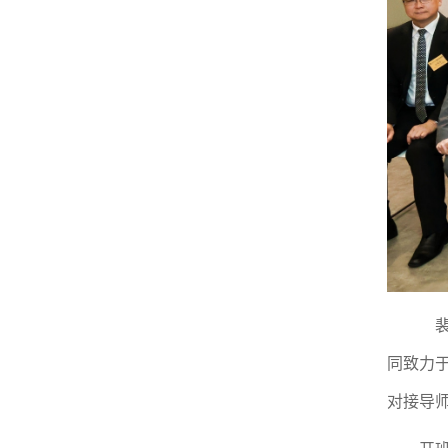
裴
同致力
对接导