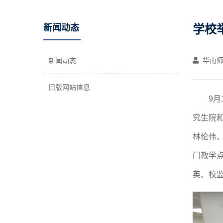
学校
新闻动态
华南师
新闻动态
旧版网站信息
9
究生院
林伦伟
门教学
英、校监