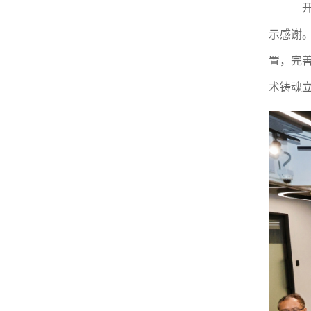
开
示感谢。
置，完
术铸魂