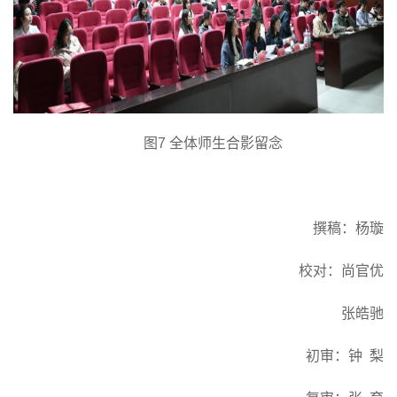
图
7 全体师生合影留念
撰稿：杨璇
校对：尚官优
张皓驰
初审：钟
梨