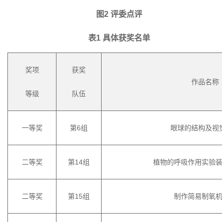
图
2 评委点评
表
1 具体获奖名单
奖项
获奖
作品名称
等级
队伍
一等奖
第
6组
眼球的结构及视
二等奖
第
14组
植物的呼吸作用实验
二等奖
第
15组
制作简易制氧