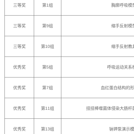
三等奖
第
1组
胸廓呼吸模
三等奖
第
9组
缩手反射模
三等奖
第
10组
缩手反射教
优秀奖
第
5组
呼吸运动关系
优秀奖
第
7组
血红蛋白结构的
优秀奖
第
11组
扭扭棒噬菌体侵染大肠杆
优秀奖
第
13组
钠钾泵演示