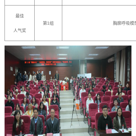
最佳
第
1组
胸廓呼吸模
人气奖