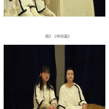
图
2 《申辩篇》