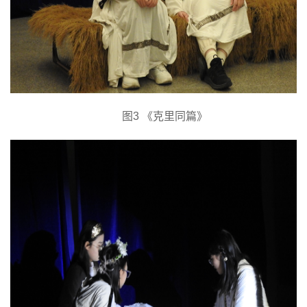
图
3 《克里同篇》