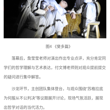
图
4 《斐多篇》
落幕后，詹莹莹老师对演出作出专业点评，充分肯定同
学们的哲学理解与艺术表达，付文博老师则对观众提前提交
的疑问进行集中解答。
沙龙环节，主创团队集体登台，与观众围绕
“苏格拉底
为何服从不公判决”等议题展开讨论，现场气氛活跃，展现
出哲学对话的当代活力。