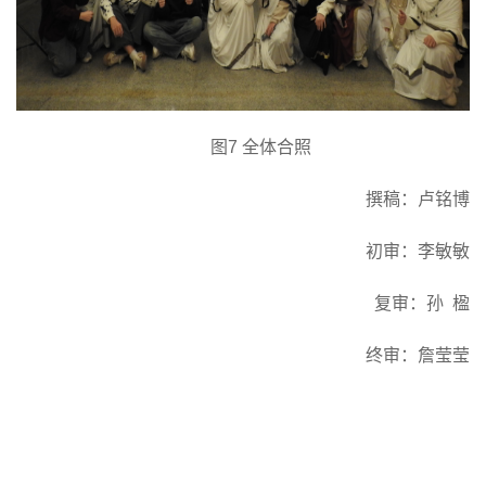
图
7 全体合照
撰稿：卢铭博
初审：李敏敏
复审：孙
楹
终审：詹莹莹