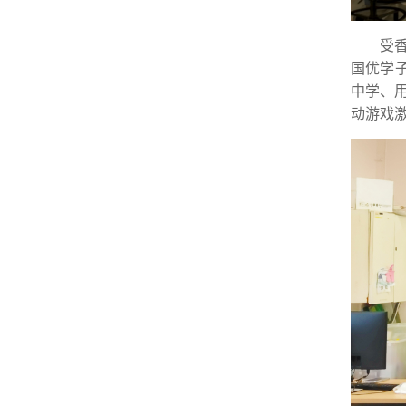
受
国优学
中学、
动游戏