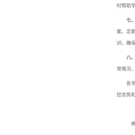
时帮助
七
案，定
训，确
八
常情况
各
控态势
佛