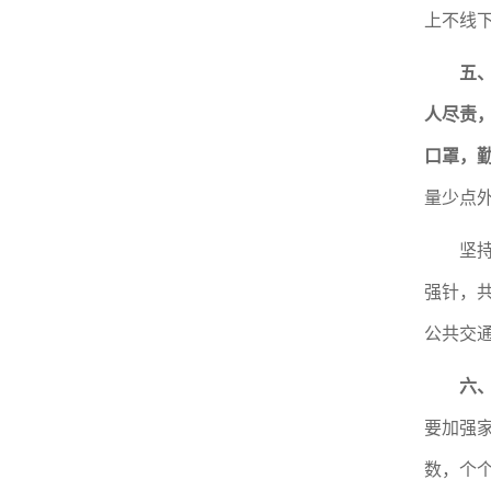
上不线
五
人尽责
口罩，
量少点
坚
强针，
公共交
六
要加强
数，个