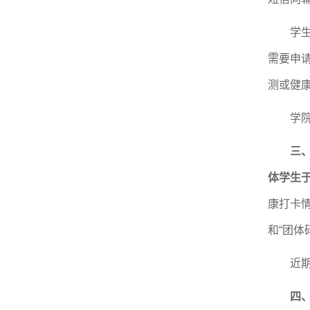
学
需要申
测或健
学
三
体学生
康打卡
和“团
近
四