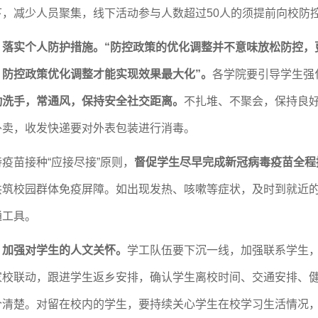
下，减少人员聚集，线下活动参与人数超过50人的须提前向校防
、落实个人防护措施。
“防控政策的优化调整并不意味放松防控，
，防控政策优化调整才能实现效果最大化”
。
各学院要
引导学生强
勤洗手，常通风
，保持安全社交距离
。
不扎堆、不聚会，保持良
外卖，收发快递要对外表包装进行消毒。
持疫苗接种
“应接尽接”原则，
督促学生尽早完成新冠病毒疫苗全程
共筑校园群体免疫屏障。如出现发热、咳嗽等症状，及时到就近
通工具。
、加强对学生的人文关怀。
学工队伍要下沉一线，加强联系学生
家校联动，跟进学生返乡安排，确认学生离校时间、交通安排、
个清楚。对留在校内的学生，要持续关心学生在校学习生活情况