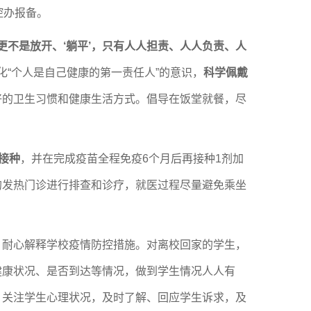
控办报备。
更不是放开、‘躺平’，只有人人担责、人人负责、人
化
“个人是自己健康的第一责任人”的意识，
科学佩戴
好的卫生习惯和健康生活方式。倡导在饭堂就餐，尽
接种
，并在完成疫苗全程免疫
6个月后再接种1剂加
的发热门诊进行排查和诊疗，就医过程尽量避免乘坐
，耐心解释学校疫情防控措施。对离校回家的学生，
健康状况、是否到达等情况，做到学生情况人人有
，关注学生心理状况，及时了解、回应学生诉求，及