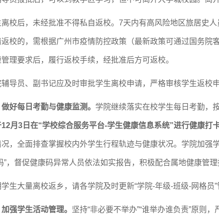
生离校后，未经批准不得私自返校。
7天内有高风险地区旅居史
请返校的，需根据广州市疫情防控政策（最新政策可通过国务院
康管理要求后，履行返校手续，经批准后方可返校。
院辅导员、副书记应及时审批学生离校申请，严格审核学生返校
、做好每日考勤与健康监测。
学院继续落实在校学生每日考勤，
于
12月
3
日
在
“学校综合服务平台-学生健康信息系统”进行健康打
情况，全面排查掌握校内外学生行程轨迹与健康状况。学院加强学
体码”，督促健康码异常人员依法如实报告，积极配合属地健康管理
期学生大量离校返乡，请各学院及时更新
“学院-年级-班级-网格
、加强学生活动管理。
坚持
“非必要不举办”“谁举办谁负责”原