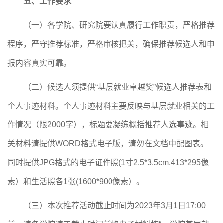
五、工作要求
（一）
各学院
、
研究院
要认真履行工作职责，严格推荐
程序，严守推荐标准，严格审核把关，确保推荐候选人和申
报内容真实可靠。
（
二
）
候选人须提供
“基层就业卓越奖”候选人推荐表和
个人事迹材料。个人事迹材料主要反映与基层就业相关的工
作情况（限2000字），标题要凝练概括推荐人选事迹。相
关材料请提供WORD格式电子版，请勿在文档中配图表。
同时提供JPG格式的电子证件照(1寸2.5*3.5cm,413*295像
素）和生活照各1张(1600*900像素）。
（
三
）
本次推荐活动截止时间为
2023年
3
月
1
日
17:00