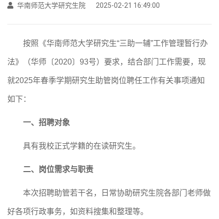
华南师范大学研究生院
2025-02-21 16:49:00
按照《华南师范大学研究生
“三助一辅”工作管理暂行办
法》（华师〔2020〕93号）要求
，
结合部门
工作需要，现
就
202
5
年
春
季学期
研究生助管岗位聘任工作有关事项通知
如下：
一、
招聘
对象
具有我校正式学籍的在读研究生
。
二、
岗位需求与
职责
本次
招聘助管若干名，日常协助研究生院各部门老师做
好各项行政事务，如
资料
搜集和整理
等
。