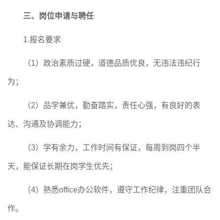
三、岗位申请与聘任
1.
报名要求
（
1
）
政治素质过硬，道德品质优良，无违法违纪行
为；
（
2
）
品学兼优，勤奋踏实，责任心强，有良好的表
达、沟通及协调能力；
（
3
）
学有余力，工作时间有保证，每周到岗
四个半
天，能保证长期在岗学生优先
；
（
4
）
熟悉
office
办公软件，遵守工作纪律，注重团队合
作
。