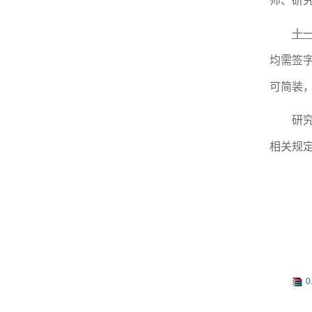
师、研
十
均需签
可简装
研
相关规
0