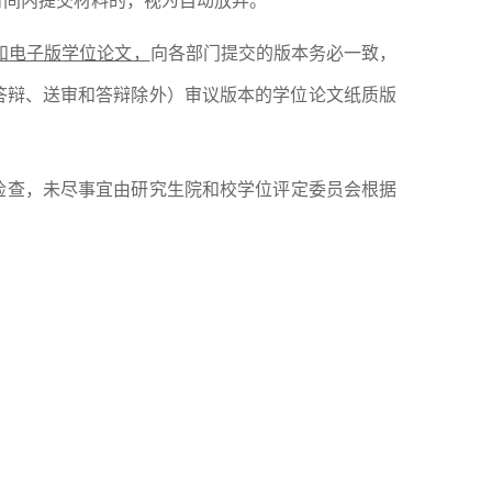
时间内提交材料的，视为自动放弃
。
和电子版
学位论文，
向各部门提交的版本务必一致，
答辩、送审和答辩除外）审议版本的学位论文纸质版
检查
，
未尽事宜由研究生院和
校
学位评定委员会根据