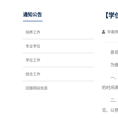
【学
通知公告
华南师
培养工作
专业学位
各
学位工作
为
综合工作
一
的时间
旧版网站信息
二
见、以