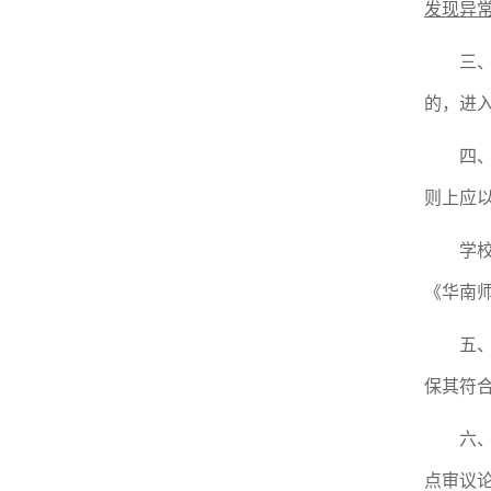
发现异
三
的，进
四
则上应
学
《
华南
五
保
其
符
六
点审议