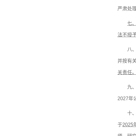
严肃处
七
法不授
八
并按有
关责任
九
2027年
十
于
202