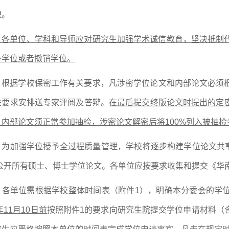
理。
、各单位、学科和导师应
对研究生
加强学术诚信教育，坚决抵制
予学位或者撤销学位
。
、根据学校保密工作
有关
要求，凡涉密
学位
论文
和内部论文
必须
关
要求安排
送专家评阅及答辩
。
在最后提交终版论文时提出的定
。
内部论文
须正常参加抽检，涉密论文解密后将
100%列入被抽
、
为
加强学位授予全过程质量管理
，学校将逐步
构建
学位论文共
公开所有
硕士、博士学
位论文
。
各单位应按要求收集和提交《华
、各单位
需根据学校整体时间表（附件
1），明确本分委会的学
5年11月10日前
按照附件
1的要求向研究生院提交学位申请材料
（