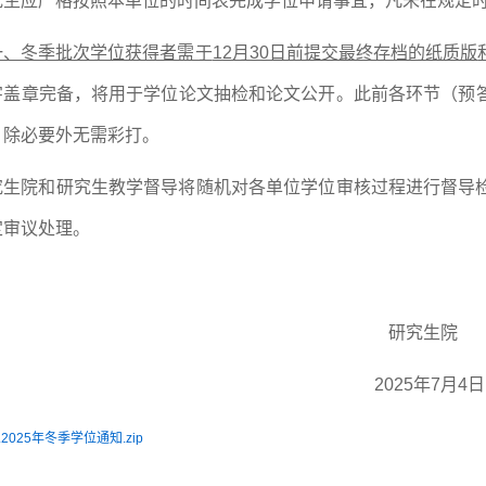
究生
应
严格按照
本单
位的时间表完成
学位申请事宜
，
凡未在规定
一、冬季批次学位获得者需于
12月30日前提交最终存档的
纸质版
字盖章完备，将用于学位论文抽检和论文公开。此前各环节（预
，
除必要外
无需彩打。
究生院
和研究生教学督导
将
随机
对各单位学位审核过程进行
督导
定审议处理。
研究生院
2025年
7
月
4
日
.2025年冬季学位通知.zip