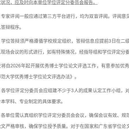
常状况，应
及时
向本单位学位评定分委员会报告。
、
专家评阅一般应通过第三方平台进行，均为双盲评阅。
评阅意
入答辩程序。
、学位答辩须严格遵循学校规定组织，答辩信息应提前
3日在二
以现场会议的形式进行，如有特殊情况，经指导组和学位评定分
校将
自
2026年起
开展优秀博士学位论文评选工作
，
有意参加优
师范大学优秀博士学位论文评选办法
》
。
、
各学位评定分委员会应
组建不少于
3人的成果认定工作小组，
合
本学科、专业制定的具体
要求。
、各单位需认真组织学位评定分委员会会议，确保会议有效、规
论文严格审核，确保学位授予质量。
对于在国家和广东省
学位
论