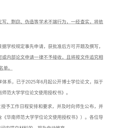
代写、剽窃、伪造等
学术不端行为
，
一经查实，将依
根据学校规定
事先
申请，
获
批准后方可开题及撰写，
密或内部论文申请一律不予接收，且将按文件追究相
检名单
。
享体系，
已于
2025年6月
起
公开博士学位论文，
拟于
南师范大学学位论文使用授权书》。
位授予工作日程安排和要求，并及时向师生公布
，
并
含《华南师范大学学位论文使用授权书》）
。各位导