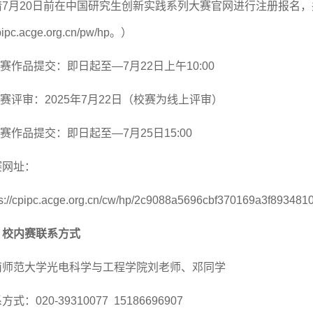
请
7
月
2
0
日前在中国研究生创新实践系列大赛官网进行注册报名，
cpipc.acge.org.cn/pw/hp
。）
赛
作品提交：
即日起至
—
7
月
2
2
日
上午
1
0
:00
赛
评审：
2025
年
7
月
22
日（校赛为线上评审）
赛作品提交：即日起至
—
7
月
25
日
15:00
赛网址：
ps://cpipc.acge.org.cn/cw/hp/2c9088a5696cbf370169a3f893481
、
校内赛
联系方式
南师范大学光电科学与工程学院刘
老师
、邓同学
系方式：
020-39310077 15186696907