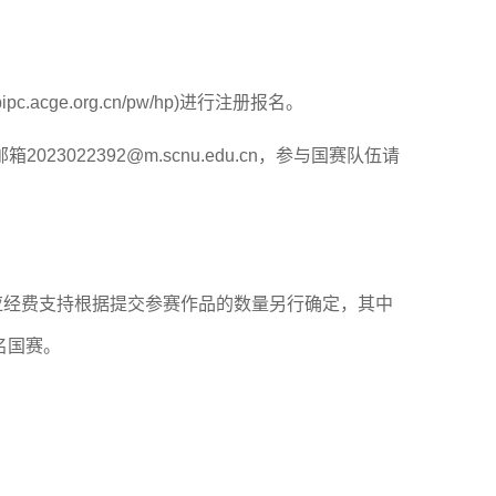
cpipc.acge.org.cn/pw/hp)
进行注册报名
。
邮箱
2023022392@m.scnu.edu.cn
，
参与国赛队伍请
应经费支持
根据提交参赛作品的数量另行确定
，
其中
名国赛。