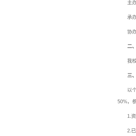
主
承
协
二
我
三
以
50%
，
1.
资
2.
已