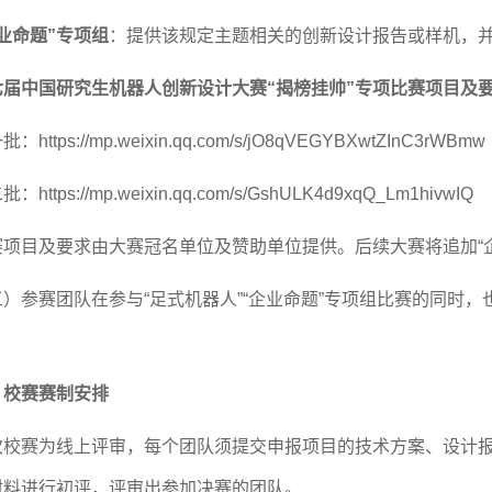
业命题”专项组
：提供该规定主题相关的创新设计报告或样机，
七届中国研究生机器人创新设计大赛
“揭榜挂帅”专项比赛项目及
一批：
https://mp.weixin.qq.com/s/jO8qVEGYBXwtZInC3rWBmw
二批：
https://mp.weixin.qq.com/s/GshULK4d9xqQ_Lm1hivwIQ
赛项目及要求由大赛冠名单位及赞助单位提供。后续大赛将追加
三）参赛团队在参与
“足式机器人”“企业命题”专项组比赛的同时
、
校赛
赛制安排
次校赛为
线上评审，每个团队须提交申报项目的技术方案、设计
材料进行初评，评审出参加决赛的团队。