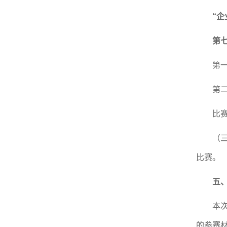
“企
第
第
第
比
（
比赛。
五
本
的参赛