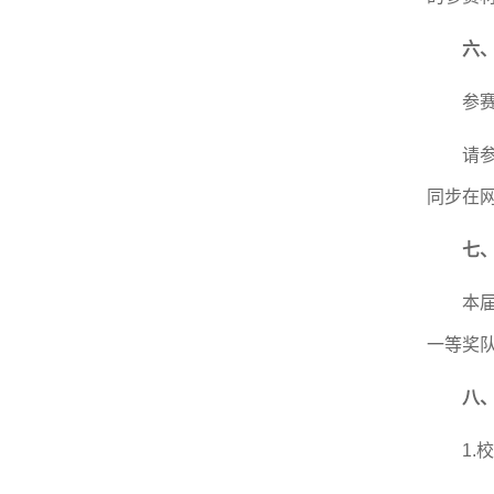
六
参
请
同步在
七
本
一等奖
八
1.
校