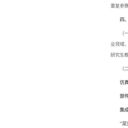
重复参
四
（
业领域
研究生
（
仿
部
集
“足