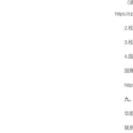
（
https://
2.
校
3.
校
4.
国
国
htt
九
华
联