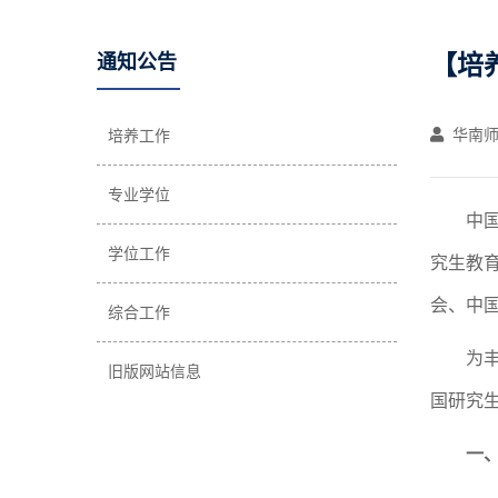
【培
通知公告
华南师
培养工作
专业学位
中
学位工作
究生教
会、中
综合工作
为
旧版网站信息
国研究
一