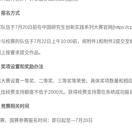
、报名方式
赛队伍
于
7
月
20
日前
在中国研究生创新实践系列大赛官网
(https://
参与校赛的队伍于
7
月
2
2
日
上午
1
0
:00
前，将附件
1
和附件
2
提交
至
网上按要求提交作品。
、奖项设置和奖励办法
届大赛设置一等奖、二等奖、三等奖等荣誉。具体奖项数量
和相
队伍经费支持额度不低于
2000
元。获得经费支持需在系统成功报
、竞赛相关时间
赛、国赛
参赛报名时间：
即日起至
—
7
月
2
0
日