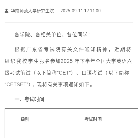
华南师范大学研究生院
2025-09-11 17:11:00
各学院
、各相关单位
、各位同学：
根据广东省考试院有关文件通知精神
，
近期将
组织
我
校学生
报
名
参
加
2025 年
下
半年全国大学英语六
级考试笔试（
以下简称“
CET
”）、
口语考试（
以下简称
“
CETSET
”
），
现将有关事项通知
如下。
一、考试时间
级别
考试时间