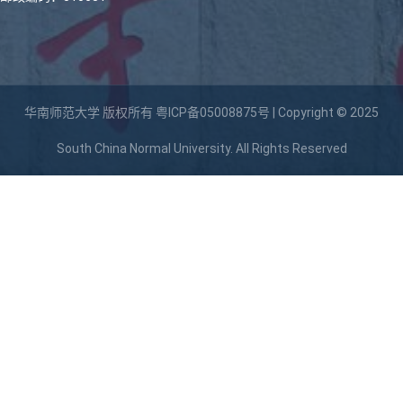
华南师范大学 版权所有
粤ICP备05008875号
| Copyright © 2025
South China Normal University. All Rights Reserved