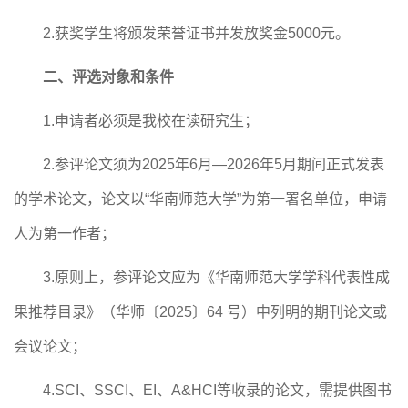
2.
获奖学生将颁发荣誉证书并发放奖金
5000
元。
二、评选对象和条件
1.
申请者必须是我校在读研究生；
2.
参评论文须为
202
5
年
6
月
—
202
6
年
5
月期间正式发表
的学术论文，论文以
“华南师范大学”为第一署名单位，申请
人为第一作者
；
3.
原则上，参评论文应为《华南师范大学学科代表性成
果推荐目录》（华师〔
2025
〕
64
号）中列明的期刊论文或
会议论文；
4.SCI
、
SSCI
、
EI
、
A&HCI
等收录的论文，需提供图书