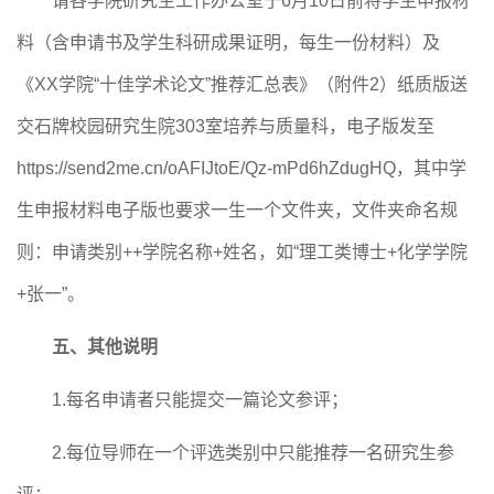
请各学院研究生工作办公室于
6
月
10
日前将学生
申报材
料（含
申请书
及
学生科研成果证明
，
每生一份材料
）
及
《
XX
学院
“十佳学术论文”推荐汇总表》（附件
2
）纸质版送
交石牌校园研究生院
3
03
室培养与质量科，电子版发至
https://send2me.cn/oAFIJtoE/Qz-mPd6hZdugHQ
，
其中
学
生
申报材料
电子版也要求一生一个文件夹，文件夹命名规
则：申请类别
++
学院名称
+
姓名，如“
理工类博士
+化学学院
+张一”
。
五、其他说明
1.
每名申请者只能提交一篇论文参评；
2.
每位导师在一个评选类别中只能推荐一名研究生参