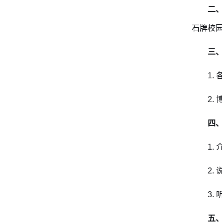
二
石牌校园
三
1
2.
四
1.
2.
3.
五