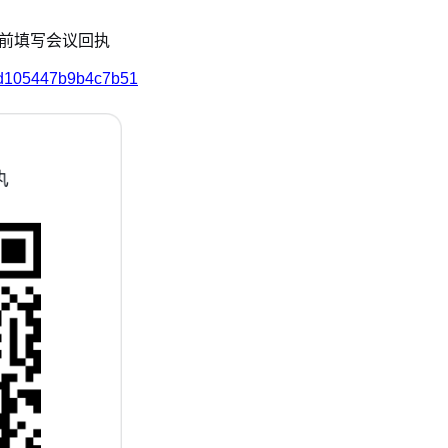
0前填写会议回执
67d105447b9b4c7b51