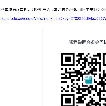
请各单位高度重视，组织相关人员准时参会,于6月8日中午12：0
/url.scnu.edu.cn/record/view/index.html?key=2702393d94aa69