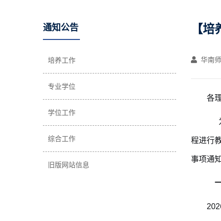
【培
通知公告
华南师
培养工作
专业学位
各
学位工作
为
综合工作
程进行
事项通
旧版网站信息
一
20