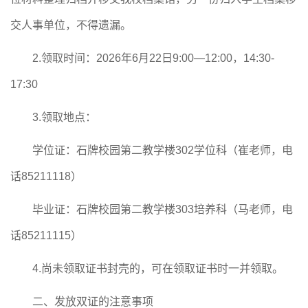
交人事单位，不得遗漏。
2.领取时间：202
6
年
6
月
22
日
9:00—1
2
:
0
0，14:30-
17:
3
0
3.领取地点：
学位证：石牌校园第二教学楼
302学位科（
崔老师，
电
话
85211118）
毕业证：石牌校园第二教学楼
303培养科（
马老师，
电
话
85211115）
4.尚未领取证书封壳的，可在领取证书时一并领取。
二、发放双证的注意事项