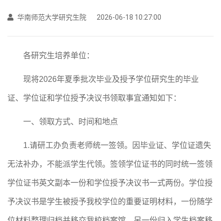
华南师范大学研究生院
2026-06-18 10:27:00
各
研究生培养单位
：
现将
202
6
年
夏
季批次毕业及授予学位研究生的毕业
证、学位证和学位授予决议书
领取事宜通知如下：
一、领取方式、时间和地点
1.请研工办负责老师统一签领
。
因毕业证、学位证遗失
无法补办，不能派学生代领。签领学位证书的同时统一签领
学位证书英文副本一份和学位授予决议书一式两份。学位授
予决议书是学生被授予我校学位的重要证明材料，一份随学
位材料整理归档并移交我校档案馆，另一份归入学生档案移