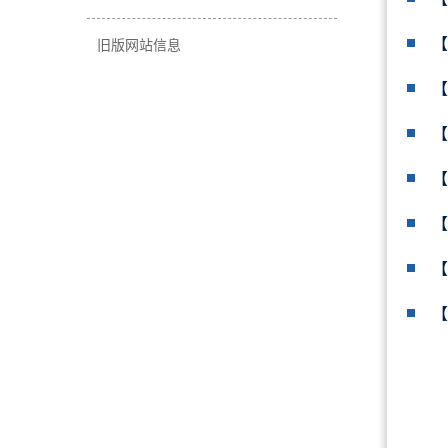
【
旧版网站信息
【
【
【
【
【
【